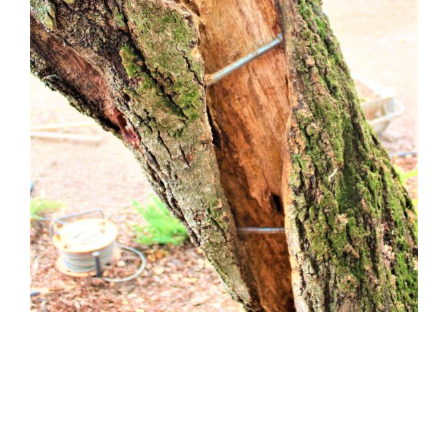
Elsődleges
oldalsáv