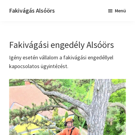
Skip
Ugrás
Fakivágás Alsóörs
Menü
to
az
Fakivagas
main
elsődleges
Alsóörs
content
oldalsávhoz
Fakivágási engedély Alsóörs
Igény esetén vállalom a fakivágási engedéllyel
kapocsolatos ügyintézést.